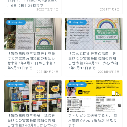
14日（月）０時から令和4年3
月6日（日）24時まで
2022年2月14日
2021年1月9日
Uncategorized
Uncategorized
「緊急事態宣言措置等」を受
「まん延防止等重点措置」を
けての営業時間短縮のお知ら
受けての営業時間短縮のお知
せ令和3年4月25日から令和3
らせ令和3年4月12日から令和
年5月11日まで
3年5月11日まで
2021年4月24日
2021年4月12日
Uncategorized
Uncategorized
「緊急事態宣言発令」延長を
フィリピンに送金すると、 毎
受けての営業時間短縮のお知
月抽選でApple製品が 当たり
らせ令和3年2月8日から令和3
ます!