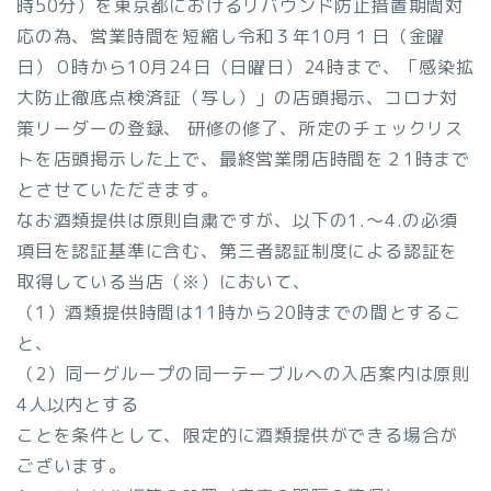
時50分）を東京都におけるリバウンド防止措置期間対
応の為、営業時間を短縮し令和３年10月１日（金曜
日）０時から10月24日（日曜日）24時まで、「感染拡
大防止徹底点検済証（写し）」の店頭掲示、コロナ対
策リーダーの登録、 研修の修了、所定のチェックリス
トを店頭掲示した上で、最終営業閉店時間を２1時まで
とさせていただきます。
なお酒類提供は原則自粛ですが、以下の1.～4.の必須
項目を認証基準に含む、第三者認証制度による認証を
取得している当店（※）において、
（1）酒類提供時間は11時から20時までの間とするこ
と、
（2）同一グループの同一テーブルへの入店案内は原則
4人以内とする
ことを条件として、限定的に酒類提供ができる場合が
ございます。