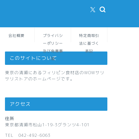
会社概要
プライバシ
特定商取引
ーポリシー
法に基づく
及び免責事
表記
このサイトについて
項
東京の清瀬にあるフィリピン食材店のWOWサリ
サリストアのホームページです。
アクセス
住所
東京都清瀬市松山1-19-3グランツ4-101
TEL 042-492-6063