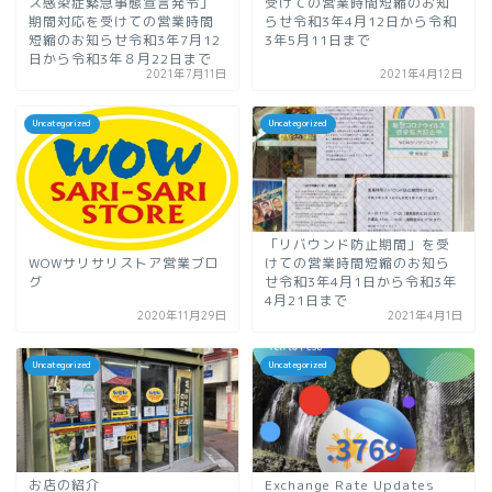
ス感染症緊急事態宣言発令」
受けての営業時間短縮のお知
期間対応を受けての営業時間
らせ令和3年4月12日から令和
短縮のお知らせ令和3年7月12
3年5月11日まで
日から令和3年８月22日まで
2021年7月11日
2021年4月12日
Uncategorized
Uncategorized
「リバウンド防止期間」を受
WOWサリサリストア営業ブロ
けての営業時間短縮のお知ら
グ
せ令和3年4月1日から令和3年
4月21日まで
2020年11月29日
2021年4月1日
Uncategorized
Uncategorized
お店の紹介
Exchange Rate Updates