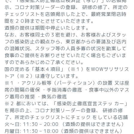
で、「感染拡大防止徹底点検済証（写し）」の店頭掲
示、コロナ対策リーダーの登録、 研修の修了、所定の
チェックリストを店頭掲示した上で、最終営業閉店時
間を２０時までとさせていただきます。
酒類の提供は期間中停止いたします。
なお、お客様同士の３密を避け、お客様およびスタッ
フの感染防止の観点から、東京都からの要請及び店内
の混雑状況、スタッフ等の人員多寡の状況を勘案して
食事のご提供をお断りさせていただく場合もございま
すのであらかじめご了承ください。
国の定める「基本４項目」（※１）をWOWサリサリス
トア（※２）は遵守しています。
※１ ・アクリル板等（パーティション）の設置 又は座
席の間隔の確保 ・手指消毒の徹底 ・食事中以外のマス
ク着用の推奨 ・換気の徹底
※２ 都においては、「感染防止徹底宣言ステッ カー」
を掲示の上、コロナ対策リーダーの登録、 研修の修
了、所定のチェックリストにチェック をしている店舗
火〜日: 11:30 – 20:00 （酒類の提供はできません）
月曜日: 11:30 – 18:00（酒類の提供はできません）