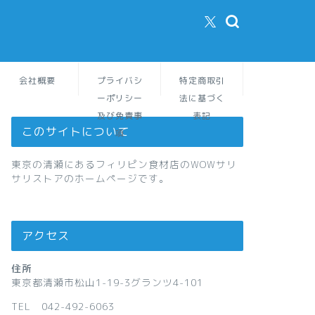
会社概要
プライバシ
特定商取引
ーポリシー
法に基づく
及び免責事
表記
このサイトについて
項
東京の清瀬にあるフィリピン食材店のWOWサリ
サリストアのホームページです。
アクセス
住所
東京都清瀬市松山1-19-3グランツ4-101
TEL 042-492-6063